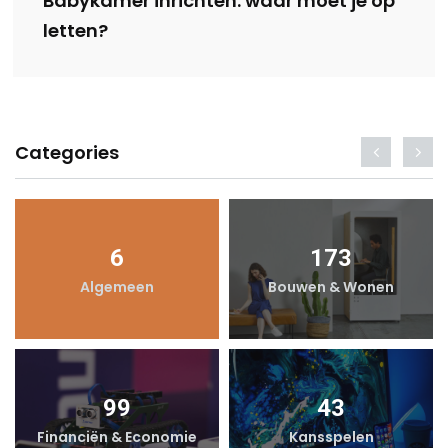
Babykamer inrichten: waar moet je op
letten?
Categories
6
173
Algemeen
Bouwen & Wonen
99
43
Financiën & Economie
Kansspelen