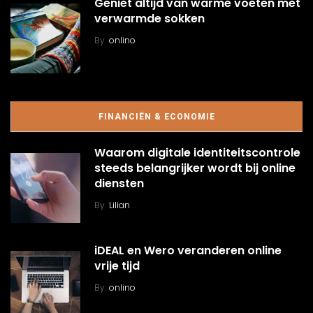
Geniet altijd van warme voeten met
verwarmde sokken
By
onlino
FINANCIËN & ECONOMIE
Waarom digitale identiteitscontrole
steeds belangrijker wordt bij online
diensten
By
Lilian
iDEAL en Wero veranderen online
vrije tijd
By
onlino