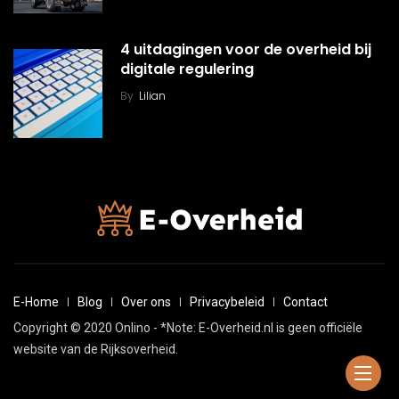
4 uitdagingen voor de overheid bij
digitale regulering
By
Lilian
E-Home
Blog
Over ons
Privacybeleid
Contact
Copyright © 2020 Onlino - *Note: E-Overheid.nl is geen officiële
website van de Rijksoverheid.