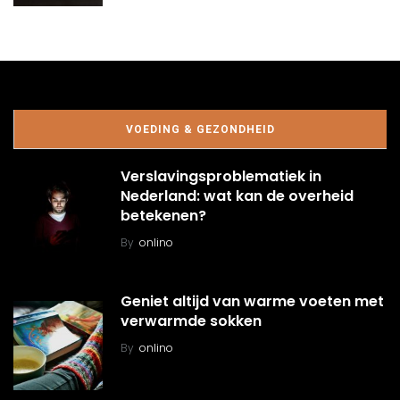
VOEDING & GEZONDHEID
Verslavingsproblematiek in
Nederland: wat kan de overheid
betekenen?
By
onlino
Geniet altijd van warme voeten met
verwarmde sokken
By
onlino