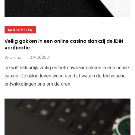
KANSSPELEN
Veilig gokken in een online casino dankzij de iDIN-
verificatie
.
By
onlino
27/09/2021
Je wilt natuurlijk veilig en betrouwbaar gokken in een online
casino. Gelukkig leven we in een tijd waarin de technische
ontwikkelingen ons om de oren