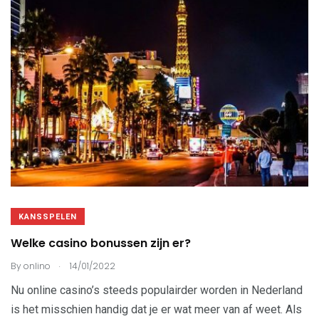
KANSSPELEN
Welke casino bonussen zijn er?
.
By
onlino
14/01/2022
Nu online casino’s steeds populairder worden in Nederland
is het misschien handig dat je er wat meer van af weet. Als