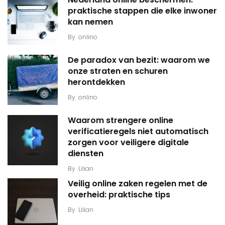
praktische stappen die elke inwoner
kan nemen
By
onlino
De paradox van bezit: waarom we
onze straten en schuren
herontdekken
By
onlino
Waarom strengere online
verificatieregels niet automatisch
zorgen voor veiligere digitale
diensten
By
Lilian
Veilig online zaken regelen met de
overheid: praktische tips
By
Lilian