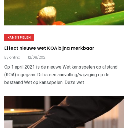
KANSSPELEN
Effect nieuwe wet KOA bijna merkbaar
.
By
onlino
12/08/2021
Op 1 april 2021 is de nieuwe Wet kansspelen op afstand
(KOA) ingegaan. Dit is een aanvulling/wijziging op de
bestaand Wet op kansspelen. Deze wet