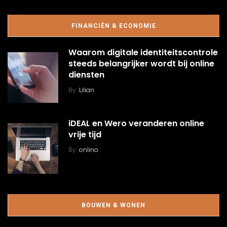
FINANCIËN & ECONOMIE
Waarom digitale identiteitscontrole
steeds belangrijker wordt bij online
diensten
By
Lilian
iDEAL en Wero veranderen online
vrije tijd
By
onlino
BOUWEN & WONEN