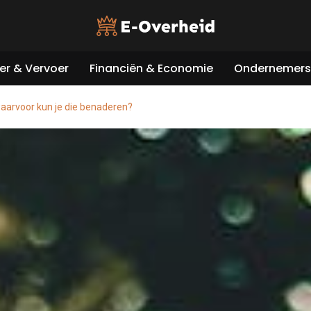
er & Vervoer
Financiën & Economie
Ondernemers 
waarvoor kun je die benaderen?