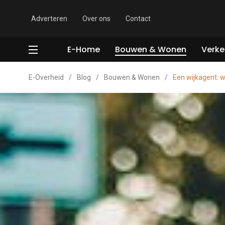
Adverteren
Over ons
Contact
E-Home
Bouwen & Wonen
Verke
E-Overheid
/
Blog
/
Bouwen & Wonen
/
Een wijkagent: 