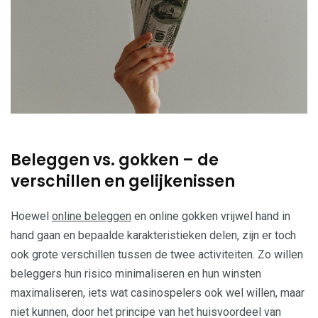
Beleggen vs. gokken – de
verschillen en gelijkenissen
Hoewel
online beleggen
en online gokken vrijwel hand in
hand gaan en bepaalde karakteristieken delen, zijn er toch
ook grote verschillen tussen de twee activiteiten. Zo willen
beleggers hun risico minimaliseren en hun winsten
maximaliseren, iets wat casinospelers ook wel willen, maar
niet kunnen, door het principe van het huisvoordeel van