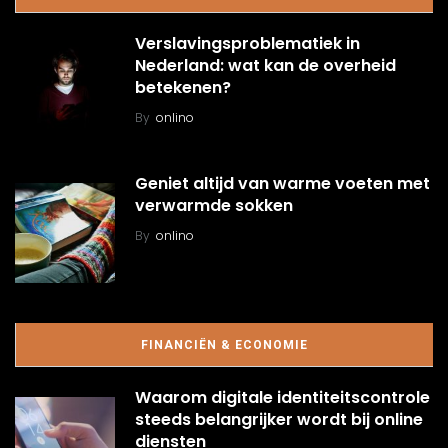
Verslavingsproblematiek in
Nederland: wat kan de overheid
betekenen?
By
onlino
Geniet altijd van warme voeten met
verwarmde sokken
By
onlino
FINANCIËN & ECONOMIE
Waarom digitale identiteitscontrole
steeds belangrijker wordt bij online
diensten