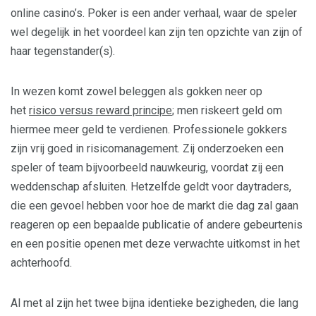
online casino’s. Poker is een ander verhaal, waar de speler
wel degelijk in het voordeel kan zijn ten opzichte van zijn of
haar tegenstander(s).
In wezen komt zowel beleggen als gokken neer op
het
risico versus reward principe
; men riskeert geld om
hiermee meer geld te verdienen. Professionele gokkers
zijn vrij goed in risicomanagement. Zij onderzoeken een
speler of team bijvoorbeeld nauwkeurig, voordat zij een
weddenschap afsluiten. Hetzelfde geldt voor daytraders,
die een gevoel hebben voor hoe de markt die dag zal gaan
reageren op een bepaalde publicatie of andere gebeurtenis
en een positie openen met deze verwachte uitkomst in het
achterhoofd.
Al met al zijn het twee bijna identieke bezigheden, die lang