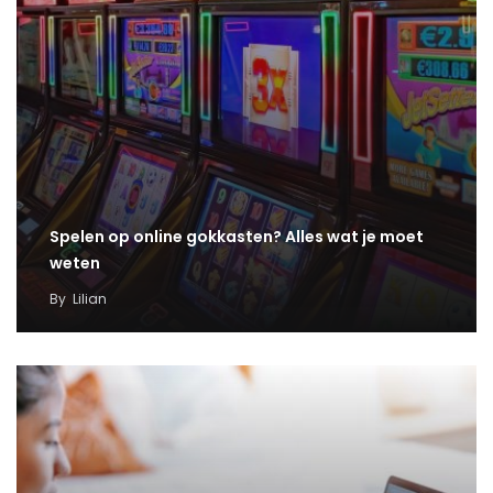
Spelen op online gokkasten? Alles wat je moet
weten
By
Lilian