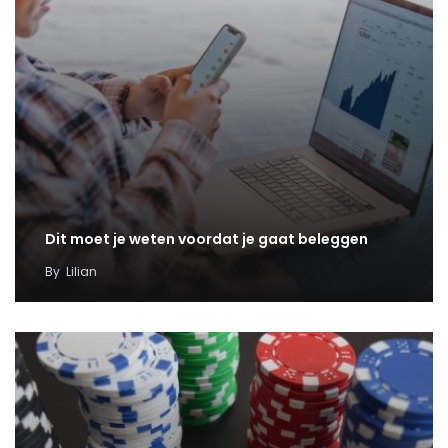
Dit moet je weten voordat je gaat beleggen
By
Lilian