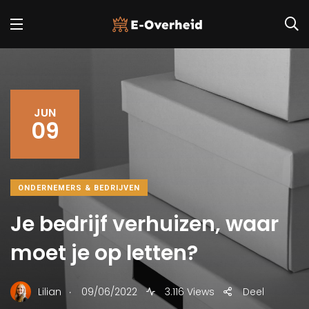
JUN
09
ONDERNEMERS & BEDRIJVEN
Je bedrijf verhuizen, waar
moet je op letten?
.
Lilian
09/06/2022
3.116 Views
Deel