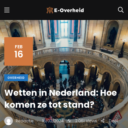
FEB
16
OVERHEID
Wetten in Nederland: Hoe
komen ze tot stand?
.
Redactie
16/02/2024
2.061 Views
Deel