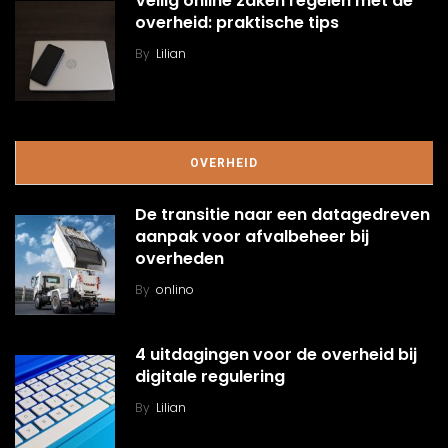
Veilig online zaken regelen met de
overheid: praktische tips
By
Lilian
OVERHEID
De transitie naar een datagedreven
aanpak voor afvalbeheer bij
overheden
By
onlino
4 uitdagingen voor de overheid bij
digitale regulering
By
Lilian