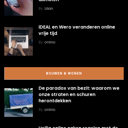
By
Lilian
iDEAL en Wero veranderen online
vrije tijd
By
onlino
BOUWEN & WONEN
De paradox van bezit: waarom we
onze straten en schuren
herontdekken
By
onlino