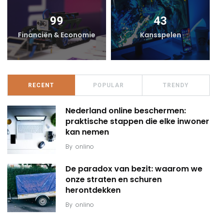
99
43
Financiën & Economie
Kansspelen
RECENT
POPULAR
TRENDY
Nederland online beschermen:
praktische stappen die elke inwoner
kan nemen
By
onlino
De paradox van bezit: waarom we
onze straten en schuren
herontdekken
By
onlino