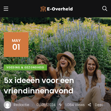
MAY
01
VOEDING & GEZONDHEID
5x ideeën voor een
vriendinnenavond
.
Redactie
01/05/2024
1.084 Views
Deel