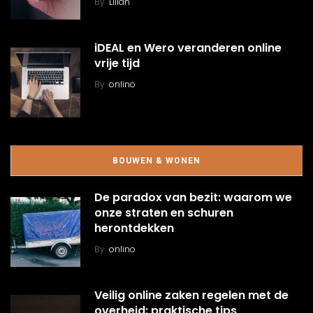
By
Lilian
iDEAL en Wero veranderen online
vrije tijd
By
onlino
BOUWEN & WONEN
De paradox van bezit: waarom we
onze straten en schuren
herontdekken
By
onlino
Veilig online zaken regelen met de
overheid: praktische tips