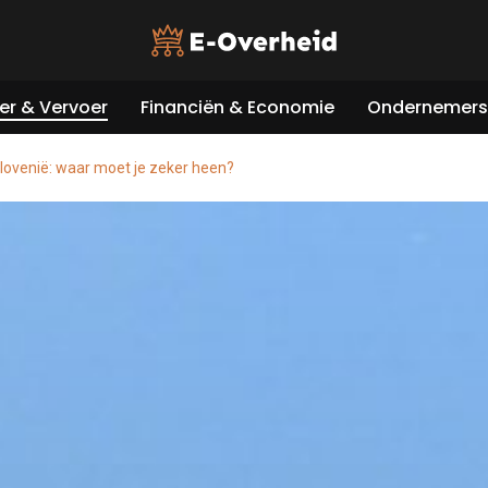
er & Vervoer
Financiën & Economie
Ondernemers 
lovenië: waar moet je zeker heen?