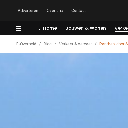
Adverteren
Over ons
Contact
E-Home
Bouwen & Wonen
Verke
E-Overheid
/
Blog
/
Verkeer & Vervoer
/
Rondreis door S