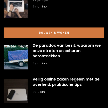
By
onlino
BOUWEN & WONEN
De paradox van bezit: waarom we
onze straten en schuren
herontdekken
By
onlino
Veilig online zaken regelen met de
overheid: praktische tips
By
Lilian