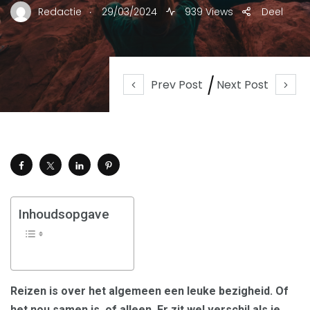
.
Redactie
29/03/2024
939 Views
Deel
Prev Post
Next Post
Inhoudsopgave
Reizen is over het algemeen een leuke bezigheid. Of
het nou samen is, of alleen. Er zit wel verschil als je