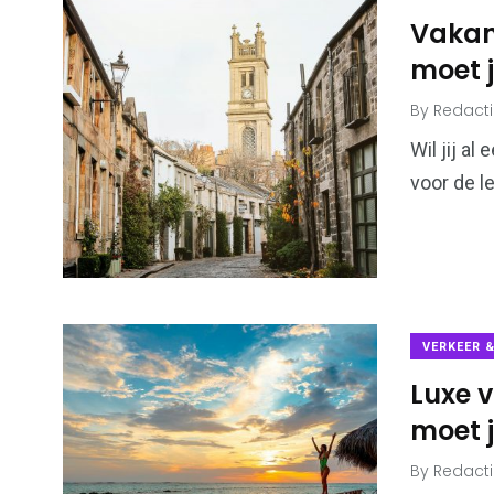
Vakant
moet 
By
Redact
6
173
Algemeen
Bouwen & W
Wil jij al
voor de 
99
43
Financiën &
VERKEER 
Kansspel
Economie
Luxe 
moet 
By
Redact