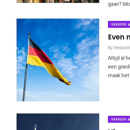
gaan? Mis
VERKEER 
Even n
By
Redact
Altijd al
een goede
maak het 
VERKEER 