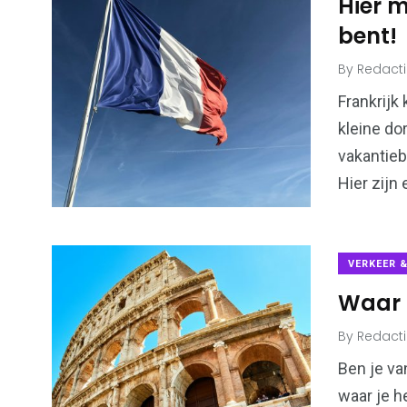
Hier m
bent!
By
Redact
Frankrijk
kleine do
vakantie
Hier zijn
VERKEER 
Waar m
By
Redact
Ben je va
waar je h