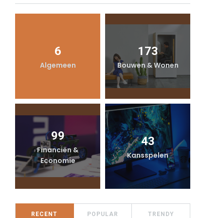
6
173
Algemeen
Bouwen & Wonen
99
43
Financiën &
Kansspelen
Economie
RECENT
POPULAR
TRENDY