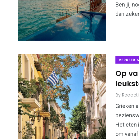
Ben jij 
dan zeker 
VERKEER 
Op vak
leukst
By
Redact
Griekenla
beziensw
Het eten i
om vanaf 