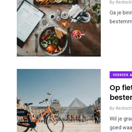
By
Redact
Ga je binn
bestemmi
VERKEER 
Op fie
best
By
Redact
Wil je gr
goed waar