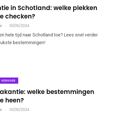
ie in Schotland: welke plekken
je checken?
215
.
ie
01/05/2024
73
Ondernemers &
onen
Overheid
 een hele tijd naar Schotland toe? Lees snel verder
Bedrijven
leukste bestemmingen!
99
112
Voeding &
& VERVOER
en
Verkeer & Vervoer
Gezondheid
vakantie: welke bestemmingen
je heen?
.
ie
01/05/2024