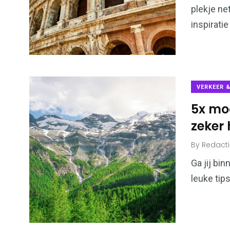
plekje ne
inspiratie
VERKEER 
5x moo
zeker 
By
Redact
Ga jij bi
leuke tip