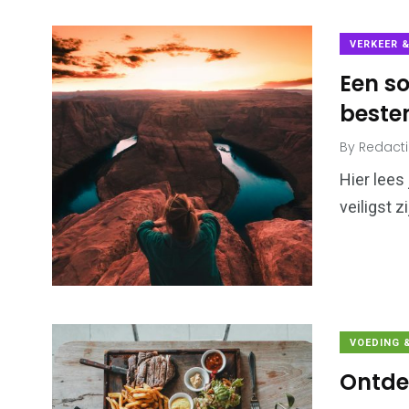
VERKEER 
Een so
beste
By
Redact
Hier lees
veiligst z
VOEDING 
Ontde