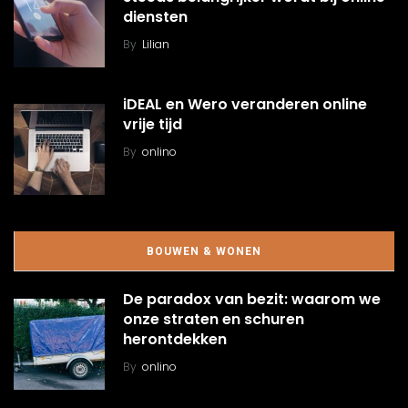
diensten
By
Lilian
iDEAL en Wero veranderen online
vrije tijd
By
onlino
BOUWEN & WONEN
De paradox van bezit: waarom we
onze straten en schuren
herontdekken
By
onlino