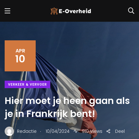
APR
10
VERKEER & VERVOER
Hier moet je heen gaan als
je in Frankrijk bent!
.
Redactie
10/04/2024
910 Views
Deel