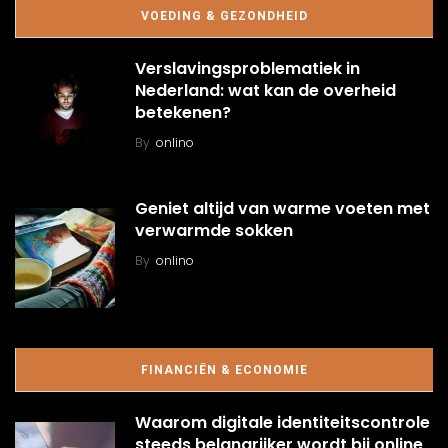
VOEDING & GEZONDHEID
Verslavingsproblematiek in
Nederland: wat kan de overheid
betekenen?
By
onlino
Geniet altijd van warme voeten met
verwarmde sokken
By
onlino
FINANCIËN & ECONOMIE
Waarom digitale identiteitscontrole
steeds belangrijker wordt bij online