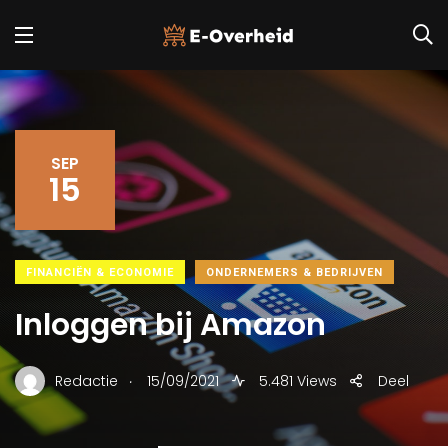
SEP
15
FINANCIËN & ECONOMIE
ONDERNEMERS & BEDRIJVEN
Inloggen bij Amazon
.
Redactie
15/09/2021
5.481 Views
Deel