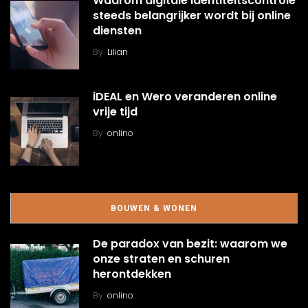
Waarom digitale identiteitscontrole
steeds belangrijker wordt bij online
diensten
By
Lilian
iDEAL en Wero veranderen online
vrije tijd
By
onlino
BOUWEN & WONEN
De paradox van bezit: waarom we
onze straten en schuren
herontdekken
By
onlino