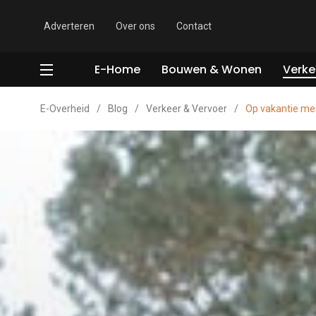
Adverteren
Over ons
Contact
E-Home
Bouwen & Wonen
Verke
E-Overheid
/
Blog
/
Verkeer & Vervoer
/
Op vakantie met