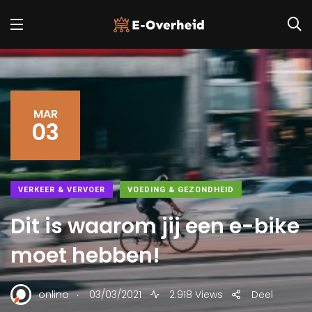
MAR
03
VERKEER & VERVOER
VOEDING & GEZONDHEID
Dit is waarom jij een e-bike
moet hebben!
.
onlino
03/03/2021
2.918 Views
Deel