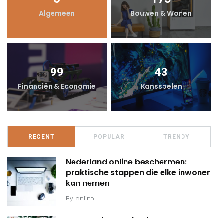
Algemeen
Bouwen & Wonen
99
43
Financiën & Economie
Kansspelen
RECENT
POPULAR
TRENDY
Nederland online beschermen:
praktische stappen die elke inwoner
kan nemen
By
onlino