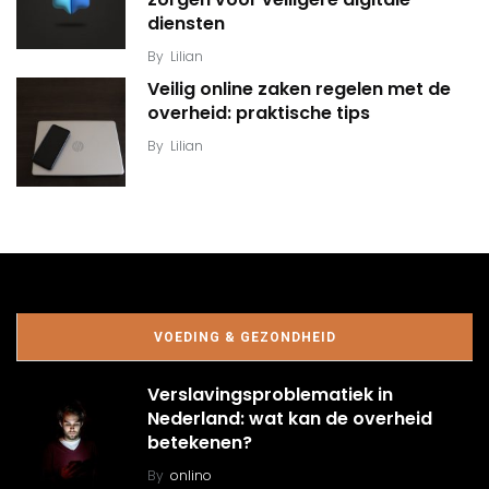
diensten
By
Lilian
Veilig online zaken regelen met de
overheid: praktische tips
By
Lilian
VOEDING & GEZONDHEID
Verslavingsproblematiek in
Nederland: wat kan de overheid
betekenen?
By
onlino