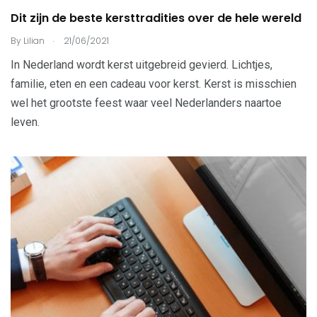
Dit zijn de beste kersttradities over de hele wereld
.
By
Lilian
21/06/2021
In Nederland wordt kerst uitgebreid gevierd. Lichtjes,
familie, eten en een cadeau voor kerst. Kerst is misschien
wel het grootste feest waar veel Nederlanders naartoe
leven.