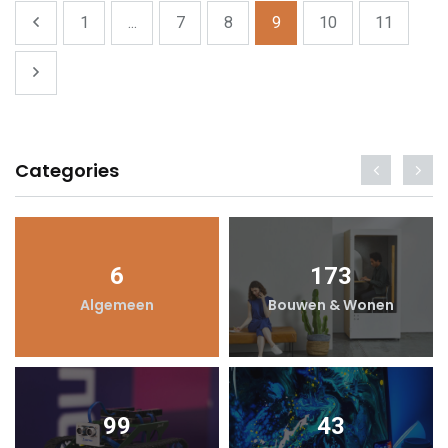
1
...
7
8
9
10
11
Categories
6
173
Algemeen
Bouwen & Wonen
99
43